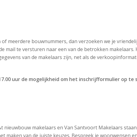
één of meerdere bouwnummers, dan verzoeken we je vriendel
a de mail te versturen naar een van de betrokken makelaars. H
gevens van de makelaars zijn, net als de verkoopinformatie
17.00 uur de mogelijkheid om het inschrijfformulier op te
t nieuwbouw makelaars en Van Santvoort Makelaars staan 
 het maken van de juiste keuzes. Bespreek je woonwensen e