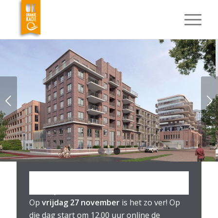
Volgende
1
2
3
DATUM START VERKOOP
ORANJEKADE FASE 1 BEKEND
Op
vrijdag 27 november
is het zo ver! Op
die dag start om 12.00 uur online de